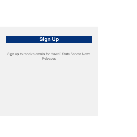
Sign Up
Sign up to receive emails for Hawaiʻi State Senate News
Releases
CONNECT
Facebook