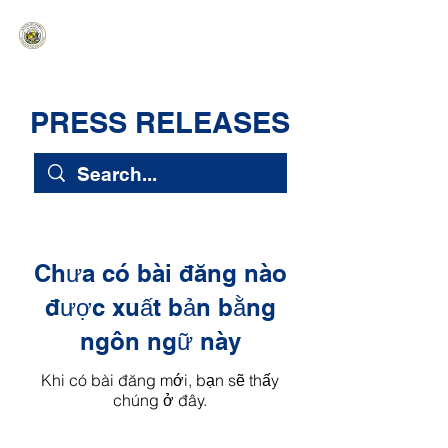
HAWAIʻI SENATE MAJORITY
Ka ʻAha Kenekoa – Ka ʻAoʻao Hapa
Nui
PRESS RELEASES
Chưa có bài đăng nào
được xuất bản bằng
ngôn ngữ này
Khi có bài đăng mới, bạn sẽ thấy
chúng ở đây.